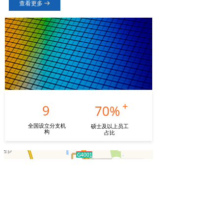
查看更多
뀠
+
9
70%
全国设立分支机
硕士及以上员工
构
占比